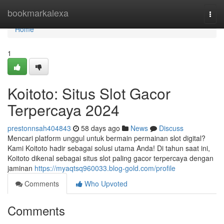
Home
bookmarkalexa
Togg
navi
Home
1
Koitoto: Situs Slot Gacor
Terpercaya 2024
prestonnsah404843
58 days ago
News
Discuss
Mencari platform unggul untuk bermain permainan slot digital?
Kami Koitoto hadir sebagai solusi utama Anda! Di tahun saat ini,
Koitoto dikenal sebagai situs slot paling gacor terpercaya dengan
jaminan
https://myaqtsq960033.blog-gold.com/profile
Comments
Who Upvoted
Comments