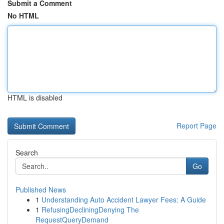
Submit a Comment
No HTML
HTML is disabled
Report Page
Search
Go
Published News
1
Understanding Auto Accident Lawyer Fees: A Guide
1
RefusingDecliningDenying The
RequestQueryDemand