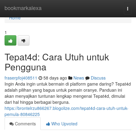
Home
bookmarkalexa
Togg
navi
Home
1
Tepat4d: Cara Utuh untuk
Pengguna
fraserpfoj408511
58 days ago
News
Discuss
Ingin Anda ingin untuk bermain di platform game daring? Tepat4d
adalah pilihan yang bagus untuk pemain oranye. Panduan ini
akan menyajikan tuntunan lengkap mengenai Tepat4d, dimulai
dari hal hingga berbagai berguna.
https://brontelrzu866267.blogolize.com/tepat4d-cara-utuh-untuk-
pemula-80846225
Comments
Who Upvoted