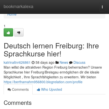
Home
bookmarkalexa
Togg
navi
Home
1
Deutsch lernen Freiburg: Ihre
Sprachkurse hier!
katrinaltnr626861
58 days ago
News
Discuss
Man willst die attraktiven Region Freiburg beherrschen? Unsere
Sprachkurse hier Freiburg/Breisgau ermöglichen dir die ideale
Möglichkeit , Ihre Sprachfähigkeiten zu erweitern. Wir bieten
https://berthamahm956800.blogrelation.com/profile
Comments
Who Upvoted
Comments