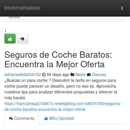
Home
bookmarkalexa
Togg
navi
Home
1
Seguros de Coche Baratos:
Encuentra la Mejor Oferta
adrianaeksb004152
59 days ago
News
Discuss
¿Buscas un para coche ? Descubrir la tarifa en seguros para
coche puede parecer un desafío, pero no eso es. Aprovecha
nuestros tips para analizar diferentes propuestas y obtener la
más barato
https://hamzahsqaj746874.newbigblog.com/48531555/seguros-
de-coche-baratos-encuentra-la-mejor-oferta
Comments
Who Upvoted