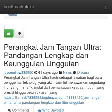
Home
bookmarkalexa
Togg
navi
Home
1
Perangkat Jam Tangan Ultra:
Pandangan Lengkap dan
Keunggulan Unggulan
joycemimw335950
61 days ago
News
Discuss
Perangkat Jam Tangan Ultra hadir sebagai jawaban bagi para
penggemar teknologi yang aktif. Jam ini menawarkan segudang
fitur yang menarik, mulai dari pemantauan keadaan tubuh yang
presisi hingga petunjuk arah yang
https://lilianlrsb723659.blogdeazar.com/41911420/jam-tangan-
pintar-ultra-pandangan-lengkap-dan-fitur-unggulan
Comments
Who Upvoted