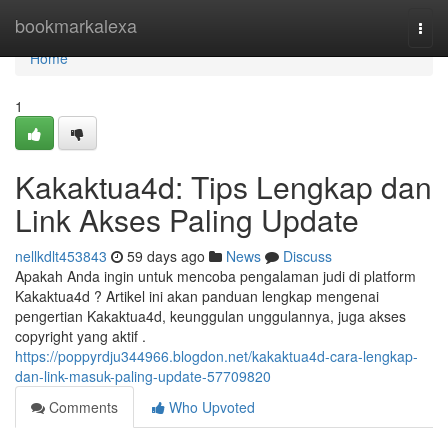
Home
bookmarkalexa
Togg
navi
Home
1
Kakaktua4d: Tips Lengkap dan
Link Akses Paling Update
nellkdlt453843
59 days ago
News
Discuss
Apakah Anda ingin untuk mencoba pengalaman judi di platform
Kakaktua4d ? Artikel ini akan panduan lengkap mengenai
pengertian Kakaktua4d, keunggulan unggulannya, juga akses
copyright yang aktif .
https://poppyrdju344966.blogdon.net/kakaktua4d-cara-lengkap-
dan-link-masuk-paling-update-57709820
Comments
Who Upvoted