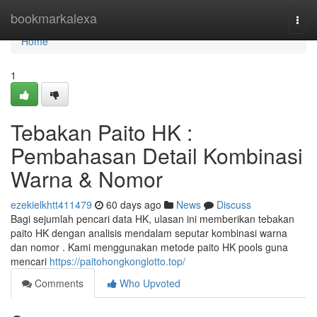
Home
bookmarkalexa
Togg
navi
Home
1
Tebakan Paito HK :
Pembahasan Detail Kombinasi
Warna & Nomor
ezekielkhtt411479
60 days ago
News
Discuss
Bagi sejumlah pencari data HK, ulasan ini memberikan tebakan
paito HK dengan analisis mendalam seputar kombinasi warna
dan nomor . Kami menggunakan metode paito HK pools guna
mencari
https://paitohongkonglotto.top/
Comments
Who Upvoted