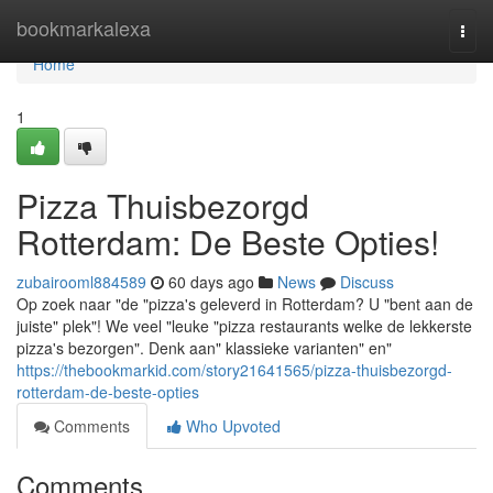
Home
bookmarkalexa
Togg
navi
Home
1
Pizza Thuisbezorgd
Rotterdam: De Beste Opties!
zubairooml884589
60 days ago
News
Discuss
Op zoek naar "de "pizza's geleverd in Rotterdam? U "bent aan de
juiste" plek"! We veel "leuke "pizza restaurants welke de lekkerste
pizza's bezorgen". Denk aan" klassieke varianten" en"
https://thebookmarkid.com/story21641565/pizza-thuisbezorgd-
rotterdam-de-beste-opties
Comments
Who Upvoted
Comments