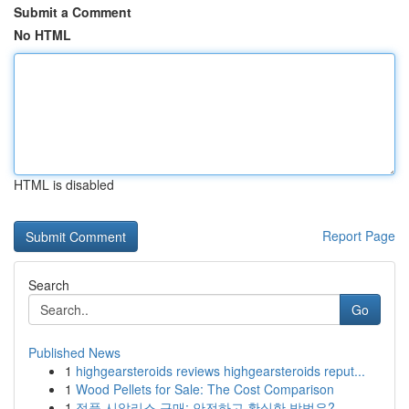
Submit a Comment
No HTML
HTML is disabled
Report Page
Search
Go
Published News
1
highgearsteroids reviews highgearsteroids reput...
1
Wood Pellets for Sale: The Cost Comparison
1
정품 시알리스 구매: 안전하고 확실한 방법은?