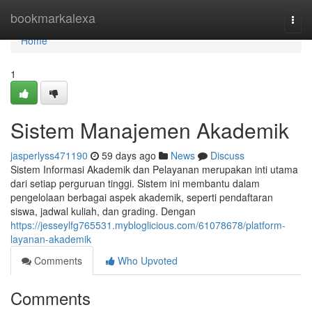
Home
bookmarkalexa
Togg
navi
Home
1
Sistem Manajemen Akademik
jasperlyss471190
59 days ago
News
Discuss
Sistem Informasi Akademik dan Pelayanan merupakan inti utama
dari setiap perguruan tinggi. Sistem ini membantu dalam
pengelolaan berbagai aspek akademik, seperti pendaftaran
siswa, jadwal kuliah, dan grading. Dengan
https://jesseylfg765531.mybloglicious.com/61078678/platform-
layanan-akademik
Comments
Who Upvoted
Comments