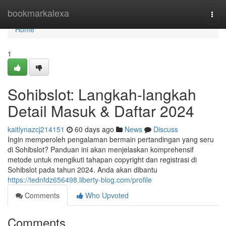
Home
bookmarkalexa
Togg
navi
Home
1
Sohibslot: Langkah-langkah
Detail Masuk & Daftar 2024
kaitlynazcj214151
60 days ago
News
Discuss
Ingin memperoleh pengalaman bermain pertandingan yang seru
di Sohibslot? Panduan ini akan menjelaskan komprehensif
metode untuk mengikuti tahapan copyright dan registrasi di
Sohibslot pada tahun 2024. Anda akan dibantu
https://tednfdz656498.liberty-blog.com/profile
Comments
Who Upvoted
Comments