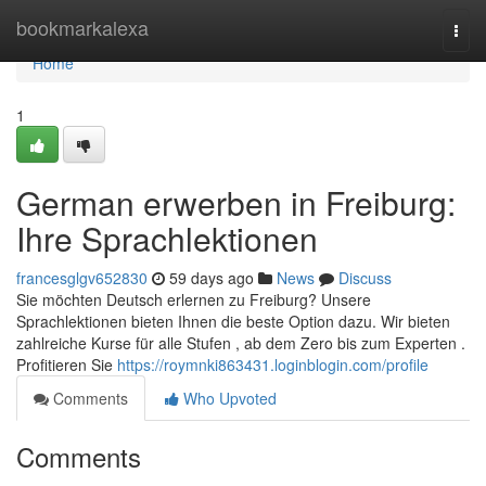
Home
bookmarkalexa
Togg
navi
Home
1
German erwerben in Freiburg:
Ihre Sprachlektionen
francesglgv652830
59 days ago
News
Discuss
Sie möchten Deutsch erlernen zu Freiburg? Unsere
Sprachlektionen bieten Ihnen die beste Option dazu. Wir bieten
zahlreiche Kurse für alle Stufen , ab dem Zero bis zum Experten .
Profitieren Sie
https://roymnki863431.loginblogin.com/profile
Comments
Who Upvoted
Comments