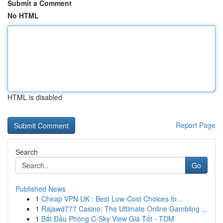
Submit a Comment
No HTML
HTML is disabled
Report Page
Search
Go
Published News
1
Cheap VPN UK : Best Low-Cost Choices fo...
1
Rajawd777 Casino: The Ultimate Online Gambling ...
1
Bắt Đầu Phòng C-Sky View Giá Tốt - TDM