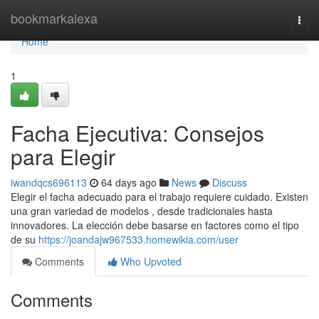
Home
bookmarkalexa
Togg
navi
Home
1
Facha Ejecutiva: Consejos
para Elegir
iwandqcs696113
64 days ago
News
Discuss
Elegir el facha adecuado para el trabajo requiere cuidado. Existen
una gran variedad de modelos , desde tradicionales hasta
innovadores. La elección debe basarse en factores como el tipo
de su
https://joandajw967533.homewikia.com/user
Comments
Who Upvoted
Comments