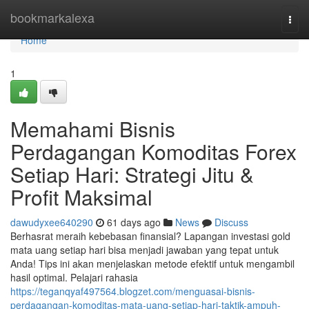
Home
bookmarkalexa
Togg
navi
Home
1
Memahami Bisnis
Perdagangan Komoditas Forex
Setiap Hari: Strategi Jitu &
Profit Maksimal
dawudyxee640290
61 days ago
News
Discuss
Berhasrat meraih kebebasan finansial? Lapangan investasi gold
mata uang setiap hari bisa menjadi jawaban yang tepat untuk
Anda! Tips ini akan menjelaskan metode efektif untuk mengambil
hasil optimal. Pelajari rahasia
https://teganqyaf497564.blogzet.com/menguasai-bisnis-
perdagangan-komoditas-mata-uang-setiap-hari-taktik-ampuh-