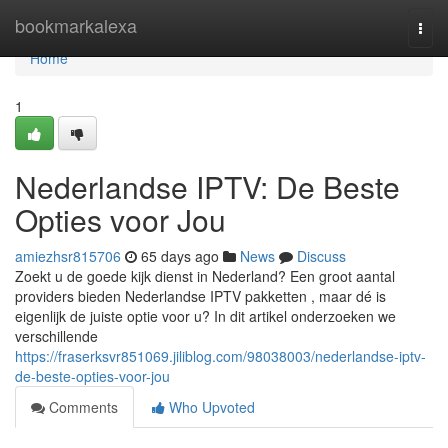
Home
bookmarkalexa
Togg
navi
Home
1
Nederlandse IPTV: De Beste
Opties voor Jou
amiezhsr815706
65 days ago
News
Discuss
Zoekt u de goede kijk dienst in Nederland? Een groot aantal
providers bieden Nederlandse IPTV pakketten , maar dé is
eigenlijk de juiste optie voor u? In dit artikel onderzoeken we
verschillende
https://fraserksvr851069.jiliblog.com/98038003/nederlandse-iptv-
de-beste-opties-voor-jou
Comments
Who Upvoted