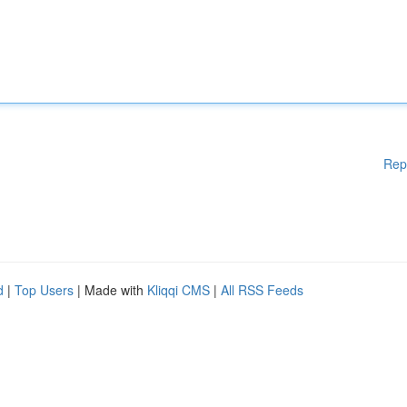
Rep
d
|
Top Users
| Made with
Kliqqi CMS
|
All RSS Feeds