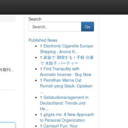
Search
Go
Published News
1
Electronic Cigarette Europe
Shipping : Aroma K...
1
家族で 満喫する！手軽 分量
で 水餃子 パーティー
1
Find Tranquility with
外期刊，
Aromatic Incense - Buy Now
1
Pemilihan Warna Cat
Rumah yang Sejuk: Ciptakan
...
1
Gebäudemanagement in
Deutschland: Trends und
He...
1
g2g4s me: A New Approach
to Personal Organization
1
Camsurf Fun: Your