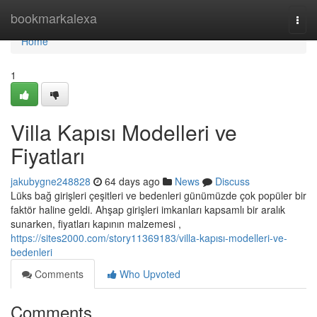
Home
bookmarkalexa
Togg
navi
Home
1
Villa Kapısı Modelleri ve
Fiyatları
jakubygne248828
64 days ago
News
Discuss
Lüks bağ girişleri çeşitleri ve bedenleri günümüzde çok popüler bir
faktör haline geldi. Ahşap girişleri imkanları kapsamlı bir aralık
sunarken, fiyatları kapının malzemesi ,
https://sites2000.com/story11369183/villa-kapısı-modelleri-ve-
bedenleri
Comments
Who Upvoted
Comments