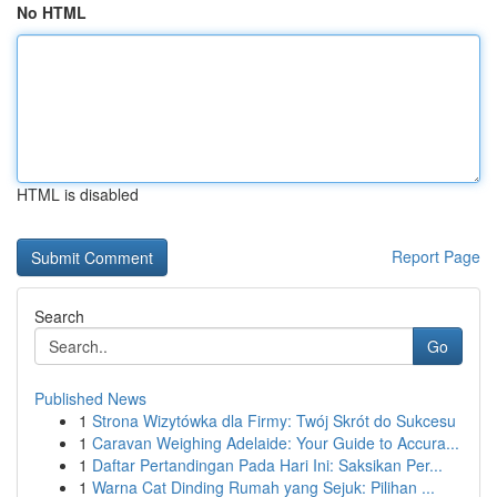
No HTML
HTML is disabled
Report Page
Search
Go
Published News
1
Strona Wizytówka dla Firmy: Twój Skrót do Sukcesu
1
Caravan Weighing Adelaide: Your Guide to Accura...
1
Daftar Pertandingan Pada Hari Ini: Saksikan Per...
1
Warna Cat Dinding Rumah yang Sejuk: Pilihan ...