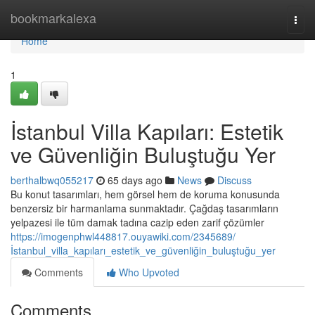
Home
bookmarkalexa
Togg
navi
Home
1
İstanbul Villa Kapıları: Estetik
ve Güvenliğin Buluştuğu Yer
berthalbwq055217
65 days ago
News
Discuss
Bu konut tasarımları, hem görsel hem de koruma konusunda
benzersiz bir harmanlama sunmaktadır. Çağdaş tasarımların
yelpazesi ile tüm damak tadına cazip eden zarif çözümler
https://imogenphwl448817.ouyawiki.com/2345689/
İstanbul_villa_kapıları_estetik_ve_güvenliğin_buluştuğu_yer
Comments
Who Upvoted
Comments