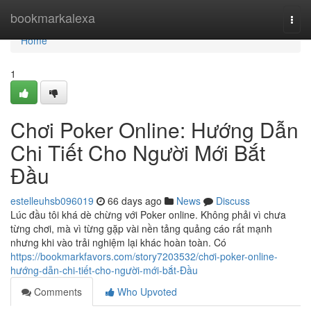
Home
bookmarkalexa
Togg
navi
Home
1
Chơi Poker Online: Hướng Dẫn
Chi Tiết Cho Người Mới Bắt
Đầu
estelleuhsb096019
66 days ago
News
Discuss
Lúc đầu tôi khá dè chừng với Poker online. Không phải vì chưa
từng chơi, mà vì từng gặp vài nền tảng quảng cáo rất mạnh
nhưng khi vào trải nghiệm lại khác hoàn toàn. Có
https://bookmarkfavors.com/story7203532/chơi-poker-online-
hướng-dẫn-chi-tiết-cho-người-mới-bắt-Đầu
Comments
Who Upvoted