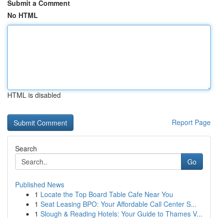
Submit a Comment
No HTML
HTML is disabled
Report Page
Search
Go
Published News
1
Locate the Top Board Table Cafe Near You
1
Seat Leasing BPO: Your Affordable Call Center S...
1
Slough & Reading Hotels: Your Guide to Thames V...