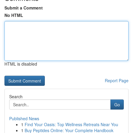
Submit a Comment
No HTML
HTML is disabled
Report Page
Search
Go
Published News
1
Find Your Oasis: Top Wellness Retreats Near You
1
Buy Peptides Online: Your Complete Handbook