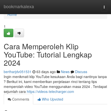
Home
bookmarkalexa
Togg
navi
Home
1
Cara Memperoleh Klip
YouTube: Tutorial Lengkap
2024
bertharjdv051531
63 days ago
News
Discuss
Ingin menikmati klip YouTube kesukaan Anda bagi nantinya tanpa
? Berikut ini, kami memberikan penjelasan rinci tentang tips
memperolah video YouTube menggunakan masa 2024 . Terdapat
sejumlah cara
https://videos-telecharger.com
Comments
Who Upvoted