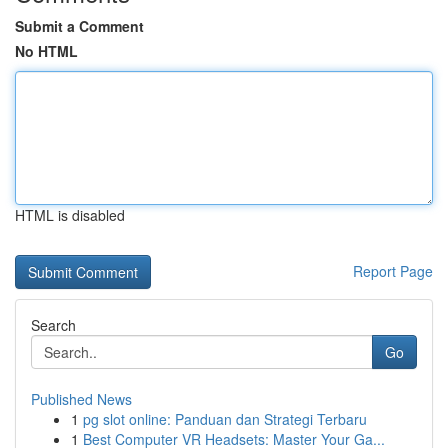
Submit a Comment
No HTML
HTML is disabled
Report Page
Search
Go
Published News
1
pg slot online: Panduan dan Strategi Terbaru
1
Best Computer VR Headsets: Master Your Ga...