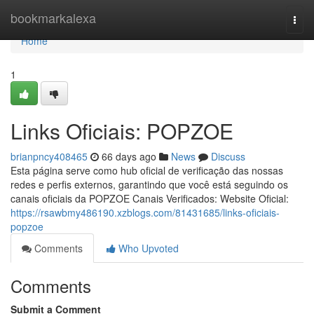
Home
bookmarkalexa
Togg
navi
Home
1
Links Oficiais: POPZOE
brianpncy408465
66 days ago
News
Discuss
Esta página serve como hub oficial de verificação das nossas
redes e perfis externos, garantindo que você está seguindo os
canais oficiais da POPZOE Canais Verificados: Website Oficial:
https://rsawbmy486190.xzblogs.com/81431685/links-oficiais-
popzoe
Comments
Who Upvoted
Comments
Submit a Comment