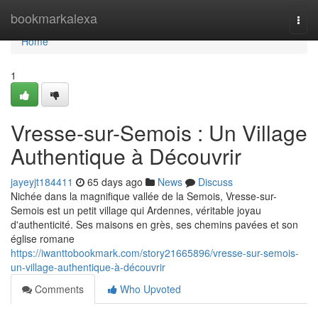
Home
bookmarkalexa
Togg
navi
Home
1
Vresse-sur-Semois : Un Village
Authentique à Découvrir
jayeyjt184411
65 days ago
News
Discuss
Nichée dans la magnifique vallée de la Semois, Vresse-sur-
Semois est un petit village qui Ardennes, véritable joyau
d'authenticité. Ses maisons en grès, ses chemins pavées et son
église romane
https://iwanttobookmark.com/story21665896/vresse-sur-semois-
un-village-authentique-à-découvrir
Comments
Who Upvoted