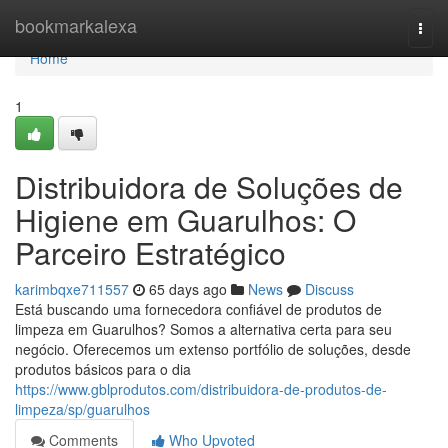
Home
bookmarkalexa
Togg
navi
Home
1
Distribuidora de Soluções de
Higiene em Guarulhos: O
Parceiro Estratégico
karimbqxe711557
65 days ago
News
Discuss
Está buscando uma fornecedora confiável de produtos de
limpeza em Guarulhos? Somos a alternativa certa para seu
negócio. Oferecemos um extenso portfólio de soluções, desde
produtos básicos para o dia
https://www.gblprodutos.com/distribuidora-de-produtos-de-
limpeza/sp/guarulhos
Comments
Who Upvoted