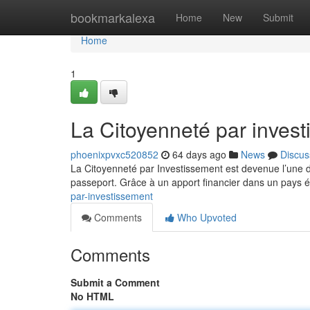
Home
bookmarkalexa
Home
New
Submit
Home
1
La Citoyenneté par inves
phoenixpvxc520852
64 days ago
News
Discus
La Citoyenneté par Investissement est devenue l’une d
passeport. Grâce à un apport financier dans un pays ét
par-investissement
Comments
Who Upvoted
Comments
Submit a Comment
No HTML