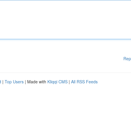
Rep
d
|
Top Users
| Made with
Kliqqi CMS
|
All RSS Feeds