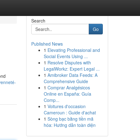
Search
Go
Published News
1
Elevating Professional and
Social Events Using ...
1
Resolve Disputes with
LegalWorkz: Expert Legal ...
1
Amibroker Data Feeds: A
ond
Comprehensive Guide
yenneté-
1
Comprar Analgésicos
Online en España: Guía
Comp...
1
Voitures d'occasion
Cameroun : Guide d'achat
1
Sòng bạc bằng tiền mã
hóa: Hướng dẫn toàn diện