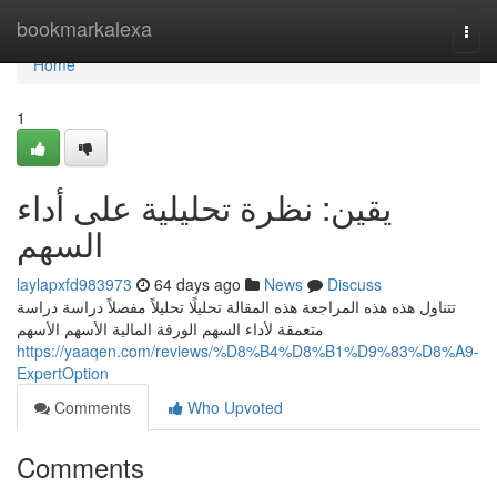
Home
bookmarkalexa
Togg
navi
Home
1
يقين: نظرة تحليلية على أداء
السهم
laylapxfd983973
64 days ago
News
Discuss
تتناول هذه هذه المراجعة هذه المقالة تحليلًا تحليلاً مفصلاً دراسة دراسة
متعمقة لأداء السهم الورقة المالية الأسهم الأسهم
https://yaaqen.com/reviews/%D8%B4%D8%B1%D9%83%D8%A9-
ExpertOption
Comments
Who Upvoted
Comments