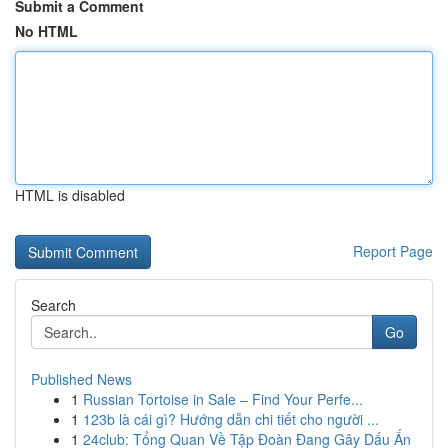
Submit a Comment
No HTML
HTML is disabled
Report Page
Search
Go
Published News
1
Russian Tortoise in Sale – Find Your Perfe...
1
123b là cái gì? Hướng dẫn chi tiết cho người ...
1
24club: Tổng Quan Về Tập Đoàn Đang Gây Dấu Ấn