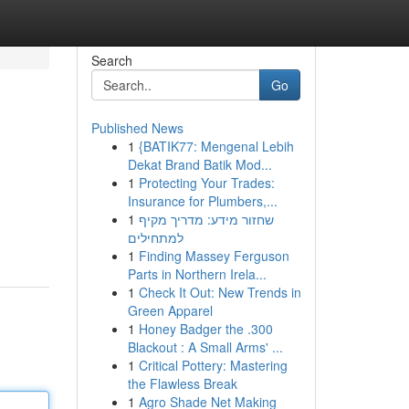
Search
Go
Published News
1
{BATIK77: Mengenal Lebih
Dekat Brand Batik Mod...
1
Protecting Your Trades:
Insurance for Plumbers,...
1
שחזור מידע: מדריך מקיף
למתחילים
1
Finding Massey Ferguson
Parts in Northern Irela...
1
Check It Out: New Trends in
Green Apparel
1
Honey Badger the .300
Blackout : A Small Arms' ...
1
Critical Pottery: Mastering
the Flawless Break
1
Agro Shade Net Making