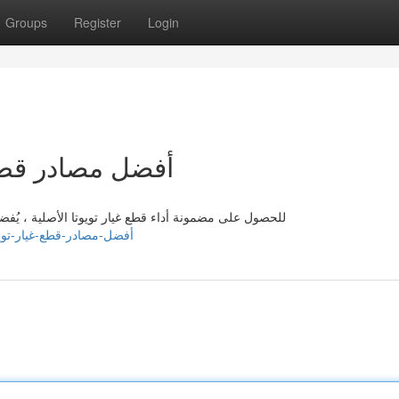
Groups
Register
Login
أفضل مصادر قطع غ
للحصول على مضمونة أداء قطع غيار تويوتا الأصلية ، يُفض
idblog.com/96171319/أفضل-مصادر-قطع-غيار-تويوتا-الأصلية