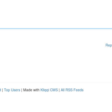
Rep
d
|
Top Users
| Made with
Kliqqi CMS
|
All RSS Feeds