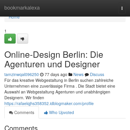
Home
bookmarkalexa
Togg
navi
Home
1
Online-Design Berlin: Die
Agenturen und Designer
tamzinwqal096250
77 days ago
News
Discuss
Für das kreative Webgestaltung in Berlin suchen zahlreiche
Unternehmen eine zuverlässige Firma . Die Stadt bietet eine
Auswahl an Webgestaltung Agenturen und unabhängigen
Designern. Wir finden
https://rafaelqjhs358352.idblogmaker.com/profile
Comments
Who Upvoted
Comments