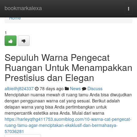
Home
bookmarkalexa
Togg
navi
Home
1
Sepuluh Warna Pengecat
Ruangan Untuk Menampakkan
Prestisius dan Elegan
albieiihj824337
78 days ago
News
Discuss
Menciptakan nuansa mewah di ruang tamu Anda bisa diwujudkan
dengan penggunaan warna cat yang sesuai. Berikut adalah
delapan warna yang bisa Anda pertimbangkan untuk
mempercantik estetika area Anda. Mulai dari warna
https://harleyqthg411753.suomiblog.com/10-warna-cat-pengecat-
ruang-tamu-agar-menciptakan-eksklusif-dan-bermahasya-
57036281