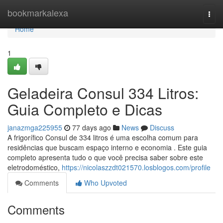
Home
bookmarkalexa
Togg
navi
Home
1
Geladeira Consul 334 Litros:
Guia Completo e Dicas
janazmga225955
77 days ago
News
Discuss
A frigorífico Consul de 334 litros é uma escolha comum para
residências que buscam espaço interno e economia . Este guia
completo apresenta tudo o que você precisa saber sobre este
eletrodoméstico,
https://nicolaszzdt021570.losblogos.com/profile
Comments
Who Upvoted
Comments