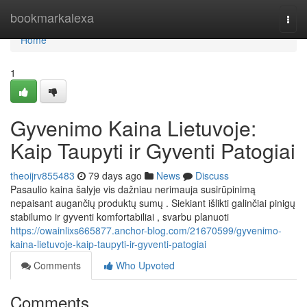
Home
bookmarkalexa
Togg
navi
Home
1
Gyvenimo Kaina Lietuvoje:
Kaip Taupyti ir Gyventi Patogiai
theoijrv855483
79 days ago
News
Discuss
Pasaulio kaina šalyje vis dažniau nerimauja susirūpinimą
nepaisant augančių produktų sumų . Siekiant išlikti galinčiai pinigų
stabilumo ir gyventi komfortabiliai , svarbu planuoti
https://owainlixs665877.anchor-blog.com/21670599/gyvenimo-
kaina-lietuvoje-kaip-taupyti-ir-gyventi-patogiai
Comments
Who Upvoted
Comments