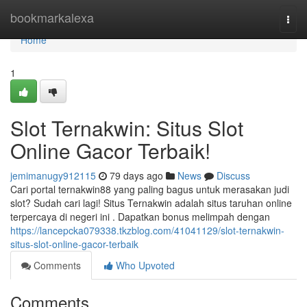
Home
bookmarkalexa
Togg
navi
Home
1
Slot Ternakwin: Situs Slot
Online Gacor Terbaik!
jemimanugy912115
79 days ago
News
Discuss
Cari portal ternakwin88 yang paling bagus untuk merasakan judi
slot? Sudah cari lagi! Situs Ternakwin adalah situs taruhan online
terpercaya di negeri ini . Dapatkan bonus melimpah dengan
https://lancepcka079338.tkzblog.com/41041129/slot-ternakwin-
situs-slot-online-gacor-terbaik
Comments
Who Upvoted
Comments