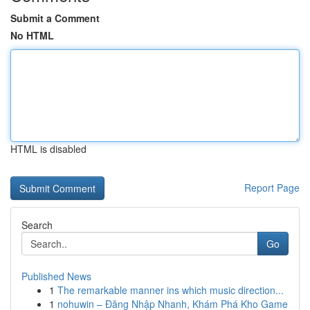
Submit a Comment
No HTML
HTML is disabled
Report Page
Search
Go
Published News
1
The remarkable manner ins which music direction...
1
nohuwin – Đăng Nhập Nhanh, Khám Phá Kho Game