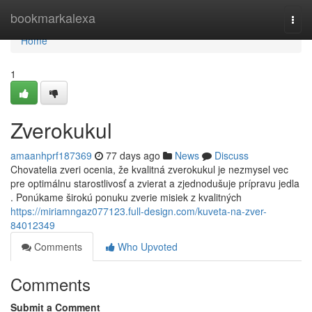
Home
bookmarkalexa
Togg
navi
Home
1
Zverokukul
amaanhprf187369
77 days ago
News
Discuss
Chovatelia zveri ocenia, že kvalitná zverokukul je nezmysel vec
pre optimálnu starostlivosť a zvierat a zjednodušuje prípravu jedla
. Ponúkame širokú ponuku zverie misiek z kvalitných
https://miriamngaz077123.full-design.com/kuveta-na-zver-
84012349
Comments
Who Upvoted
Comments
Submit a Comment