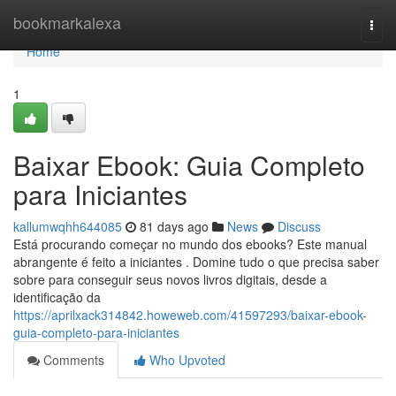
Home
bookmarkalexa
Togg
navi
Home
1
Baixar Ebook: Guia Completo
para Iniciantes
kallumwqhh644085
81 days ago
News
Discuss
Está procurando começar no mundo dos ebooks? Este manual
abrangente é feito a iniciantes . Domine tudo o que precisa saber
sobre para conseguir seus novos livros digitais, desde a
identificação da
https://aprilxack314842.howeweb.com/41597293/baixar-ebook-
guia-completo-para-iniciantes
Comments
Who Upvoted