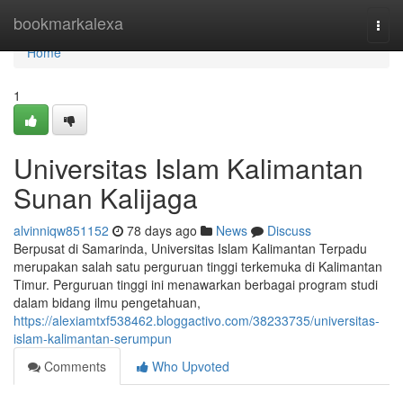
Home
bookmarkalexa
Togg
navi
Home
1
Universitas Islam Kalimantan
Sunan Kalijaga
alvinniqw851152
78 days ago
News
Discuss
Berpusat di Samarinda, Universitas Islam Kalimantan Terpadu
merupakan salah satu perguruan tinggi terkemuka di Kalimantan
Timur. Perguruan tinggi ini menawarkan berbagai program studi
dalam bidang ilmu pengetahuan,
https://alexiamtxf538462.bloggactivo.com/38233735/universitas-
islam-kalimantan-serumpun
Comments
Who Upvoted