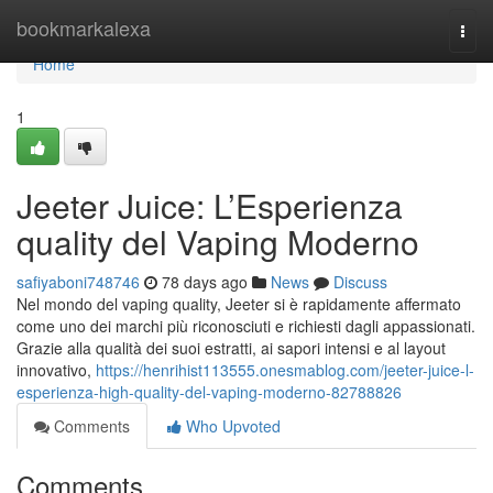
Home
bookmarkalexa
Togg
navi
Home
1
Jeeter Juice: L’Esperienza
quality del Vaping Moderno
safiyaboni748746
78 days ago
News
Discuss
Nel mondo del vaping quality, Jeeter si è rapidamente affermato
come uno dei marchi più riconosciuti e richiesti dagli appassionati.
Grazie alla qualità dei suoi estratti, ai sapori intensi e al layout
innovativo,
https://henrihist113555.onesmablog.com/jeeter-juice-l-
esperienza-high-quality-del-vaping-moderno-82788826
Comments
Who Upvoted
Comments