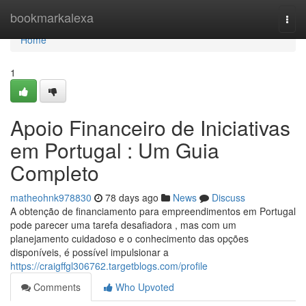
Home
bookmarkalexa
Togg
navi
Home
1
Apoio Financeiro de Iniciativas
em Portugal : Um Guia
Completo
matheohnk978830
78 days ago
News
Discuss
A obtenção de financiamento para empreendimentos em Portugal
pode parecer uma tarefa desafiadora , mas com um
planejamento cuidadoso e o conhecimento das opções
disponíveis, é possível impulsionar a
https://craigffgl306762.targetblogs.com/profile
Comments
Who Upvoted