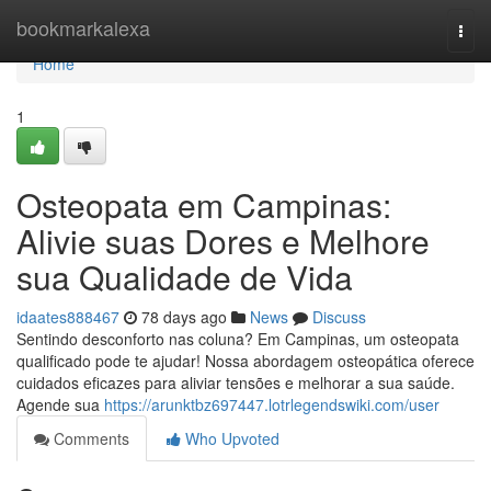
Home
bookmarkalexa
Togg
navi
Home
1
Osteopata em Campinas:
Alivie suas Dores e Melhore
sua Qualidade de Vida
idaates888467
78 days ago
News
Discuss
Sentindo desconforto nas coluna? Em Campinas, um osteopata
qualificado pode te ajudar! Nossa abordagem osteopática oferece
cuidados eficazes para aliviar tensões e melhorar a sua saúde.
Agende sua
https://arunktbz697447.lotrlegendswiki.com/user
Comments
Who Upvoted