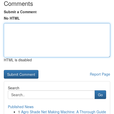
Comments
Submit a Comment
No HTML
HTML is disabled
Report Page
Search
Go
Published News
1
Agro Shade Net Making Machine: A Thorough Guide