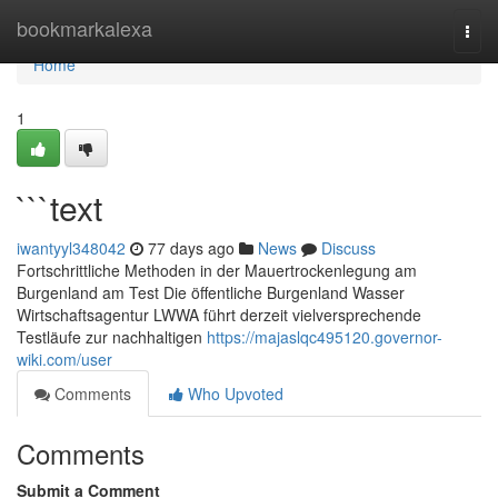
Home
bookmarkalexa
Togg
navi
Home
1
```text
iwantyyl348042
77 days ago
News
Discuss
Fortschrittliche Methoden in der Mauertrockenlegung am
Burgenland am Test Die öffentliche Burgenland Wasser
Wirtschaftsagentur LWWA führt derzeit vielversprechende
Testläufe zur nachhaltigen
https://majaslqc495120.governor-
wiki.com/user
Comments
Who Upvoted
Comments
Submit a Comment