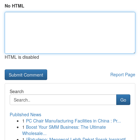
No HTML
HTML is disabled
Report Page
Search
Go
Published News
1
PC Chair Manufacturing Facilities in China : Pr...
1
Boost Your SMM Business: The Ultimate
Wholesale...
1
{Ratudepo: Mengenal Lebih Dekat Sosok Inspiratif