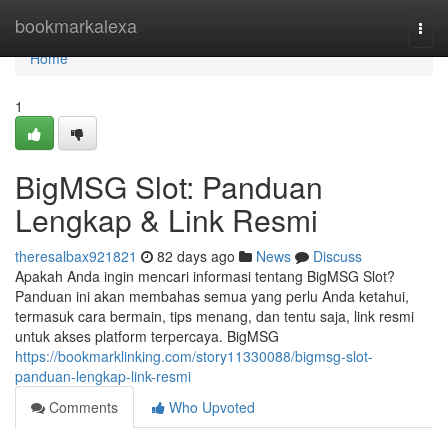
Home
bookmarkalexa
Togg
navi
Home
1
BigMSG Slot: Panduan
Lengkap & Link Resmi
theresalbax921821
82 days ago
News
Discuss
Apakah Anda ingin mencari informasi tentang BigMSG Slot?
Panduan ini akan membahas semua yang perlu Anda ketahui,
termasuk cara bermain, tips menang, dan tentu saja, link resmi
untuk akses platform terpercaya. BigMSG
https://bookmarklinking.com/story11330088/bigmsg-slot-
panduan-lengkap-link-resmi
Comments
Who Upvoted