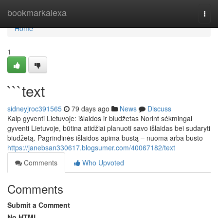
Home
bookmarkalexa
Togg
navi
Home
1
```text
sidneyjroc391565
79 days ago
News
Discuss
Kaip gyventi Lietuvoje: išlaidos ir biudžetas Norint sėkmingai
gyventi Lietuvoje, būtina atidžiai planuoti savo išlaidas bei sudaryti
biudžetą. Pagrindinės išlaidos apima būstą – nuoma arba būsto
https://janebsan330617.blogsumer.com/40067182/text
Comments
Who Upvoted
Comments
Submit a Comment
No HTML