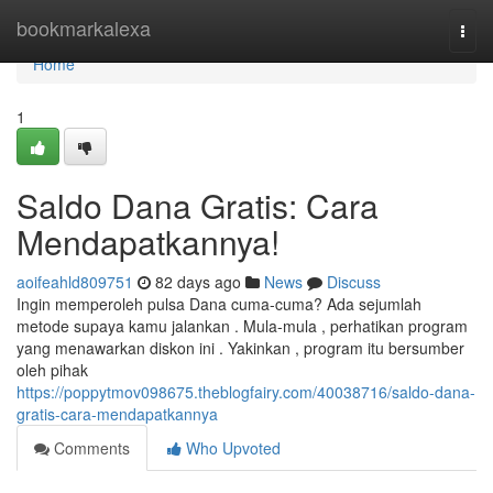
Home
bookmarkalexa
Togg
navi
Home
1
Saldo Dana Gratis: Cara
Mendapatkannya!
aoifeahld809751
82 days ago
News
Discuss
Ingin memperoleh pulsa Dana cuma-cuma? Ada sejumlah
metode supaya kamu jalankan . Mula-mula , perhatikan program
yang menawarkan diskon ini . Yakinkan , program itu bersumber
oleh pihak
https://poppytmov098675.theblogfairy.com/40038716/saldo-dana-
gratis-cara-mendapatkannya
Comments
Who Upvoted