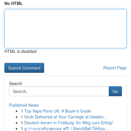
No HTML
HTML is disabled
Report Page
Search
Go
Published News
1
Top Vape Pens UK: A Buyer's Guide
1
Grub Delivered at Your Carriage at Gwalior...
1
Deutsch lernen in Freiburg: Ihr Weg zum Erfolg!
1
ดู การแข่งขันฟุตบอล ฟรี! ! Siam2Ball ให้ข้อม...