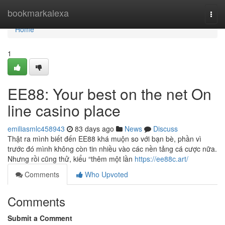
Home
bookmarkalexa
Togg
navi
Home
1
EE88: Your best on the net On
line casino place
emiliasmlc458943
83 days ago
News
Discuss
Thật ra mình biết đến EE88 khá muộn so với bạn bè, phần vì
trước đó mình không còn tin nhiều vào các nền tảng cá cược nữa.
Nhưng rồi cũng thử, kiểu “thêm một lần
https://ee88c.art/
Comments
Who Upvoted
Comments
Submit a Comment