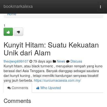
Home
bookmarkalexa
Togg
navi
Home
1
Kunyit Hitam: Suatu Kekuatan
Unik dari Alam
theojwxp699107
79 days ago
News
Discuss
Kunyit hitam, atau black turmeric , merupakan rempah yang kuno
berasal dari Asia Tenggara. Banyak dianggap sebagai saudara
dari kunyit kuning , tetapi memiliki kandungan senyawa bioaktif
yang jauh berbeda.
https://curcumacaesia.com.my/
Comments
Who Upvoted
Comments