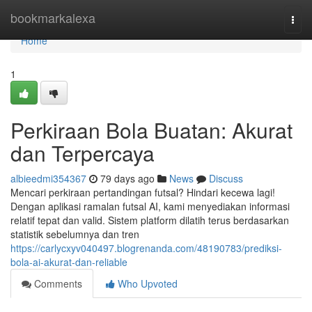
Home
bookmarkalexa
Togg
navi
Home
1
Perkiraan Bola Buatan: Akurat
dan Terpercaya
albieedmi354367
79 days ago
News
Discuss
Mencari perkiraan pertandingan futsal? Hindari kecewa lagi!
Dengan aplikasi ramalan futsal AI, kami menyediakan informasi
relatif tepat dan valid. Sistem platform dilatih terus berdasarkan
statistik sebelumnya dan tren
https://carlycxyv040497.blogrenanda.com/48190783/prediksi-
bola-ai-akurat-dan-reliable
Comments
Who Upvoted