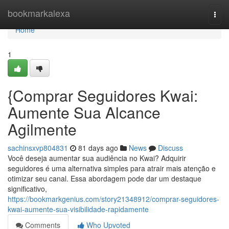
Home
bookmarkalexa
Togg
navi
Home
1
{Comprar Seguidores Kwai:
Aumente Sua Alcance
Agilmente
sachinsxvp804831
81 days ago
News
Discuss
Você deseja aumentar sua audiência no Kwai? Adquirir
seguidores é uma alternativa simples para atrair mais atenção e
otimizar seu canal. Essa abordagem pode dar um destaque
significativo,
https://bookmarkgenius.com/story21348912/comprar-seguidores-
kwai-aumente-sua-visibilidade-rapidamente
Comments
Who Upvoted